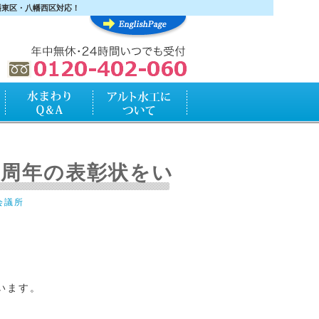
幡東区・八幡西区対応！
水まわりQ&A
アルト水工について
。
十周年の表彰状をい
会議所
。
います。