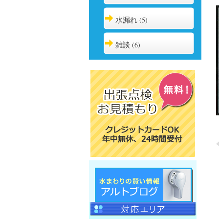
水漏れ
(5)
雑談
(6)