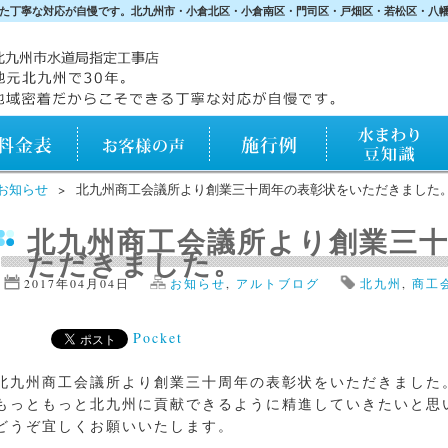
た丁寧な対応が自慢です。北九州市・小倉北区・小倉南区・門司区・戸畑区・若松区・八
表
お客様の声
施行例
水まわり知識
お知らせ
北九州商工会議所より創業三十周年の表彰状をいただきました
北九州商工会議所より創業三
ただきました。
2017年04月04日
お知らせ
,
アルトブログ
北九州
,
商工
Pocket
北九州商工会議所より創業三十周年の表彰状をいただきました
もっともっと北九州に貢献できるように精進していきたいと思
どうぞ宜しくお願いいたします。