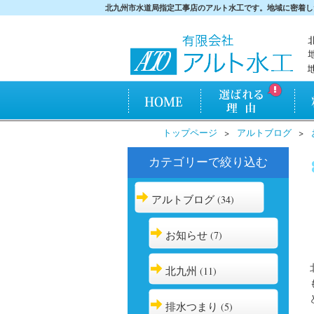
北九州市水道局指定工事店のアルト水工です。地域に密着し
HOME
アルト水工が選ばれ
料金
トップページ
アルトブログ
る理由
カテゴリーで絞り込む
アルトブログ
(34)
お知らせ
(7)
北九州
(11)
排水つまり
(5)