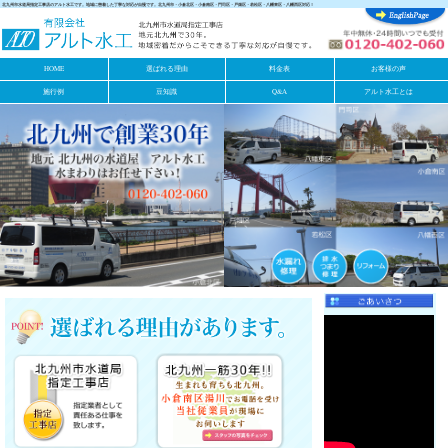
北九州市水道局指定工事店のアルト水工です。地域に密着した丁寧な対応が自慢です。北九州市・小倉北区・小倉南区・門司区・戸畑区・若松区・八幡東区・八幡西区対応！
HOME
選ばれる理由
料金表
お客様の声
施行例
豆知識
Q&A
アルト水工とは