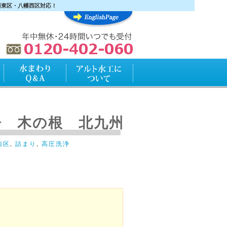
幡東区・八幡西区対応！
水まわりQ&A
アルト水工について
浄 木の根 北九州
南区
,
詰まり
,
高圧洗浄