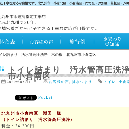
た丁寧な対応が自慢です。北九州市・小倉北区・小倉南区・門司区・戸畑区・若松区・八
表
お客様の声
施行例
水まわり知識
イレ詰まり 汚水管高圧洗浄 木の根 北九州市小倉南区
トイレ詰まり 汚水管高圧洗
市小倉南区
2020年03月11日
お客様の声
,
排水つまり
トイレ
,
小倉
Pocket
北九州市小倉南区 潮田 様
（トイレ詰まり 汚水管高圧洗浄)
料金：24,200円