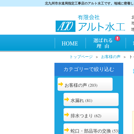
北九州市水道局指定工事店のアルト水工です。地域に密着し
HOME
アルト水工が選ばれ
料金
トップページ
お客様の声
ト
る理由
カテゴリーで絞り込む
お客様の声
(203)
水漏れ
(81)
排水つまり
(62)
蛇口・部品等の交換
(53)