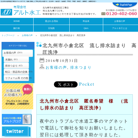
北九州市水道局指定工事店のアルト水工です。地域に密着した丁寧な対応が自慢です。北九州市・小倉北区・小倉南区・門司区・戸畑区・若松区・八幡東区・八幡西区対応！
HOME
選ばれる理由
料金表
お客様の声
施行例
豆知識
Q&A
アルト水工とは
トップページ
お客様の声
北九州市小倉北区 流し排水詰まり 高圧洗浄
北九州市小倉北区 流し排水詰まり 高
カテゴリーで絞り込む
圧洗浄
お客様の声
(203)
水漏れ
(81)
2016年10月31日
排水つまり
(62)
お客様の声
,
排水つまり
蛇口・部品等の交換
(53)
リフォーム等 その他
(6)
Pocket
北九州市小倉北区 匿名希望 様 （流
し排水の詰まり 高圧洗浄）
夜中のトラブルで水道工事のマグネット
で電話して御社を知りお願いしました。
翌日には処理して頂き助かりました。