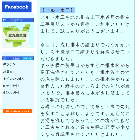
【アルト水工】
アルト水工を北九州市上下水道局の指定
工事店リストから選択、ご利用いただき
まして、誠にありがとうございます。
今回は、流し排水の詰まりでおうかがい
し、高圧洗浄にて詰まりを解消させてい
ただきました
。
キッチン
キッチ横の勝手口からすぐの排水桝から
お風呂
高圧洗浄させていただき、排水管内の油
の塊を除去しました。この排水桝から２
トイレのつまり
6,600円～
ｍ程入った継手のところまでの勾配が悪
44,000円
いようで、排水管内に水が少し溜まって
いる状態でした。
基礎下の配管なので、簡単な工事で勾配
を戻すことは難しいようです。定期的に
お湯を流してもらって、油の塊ができな
い工夫をされると業者を呼ぶ頻度が少な
くなる旨説明させていただきました。