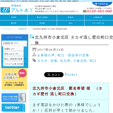
北九州市水道局指定工事店のアルト水工です。地域に密着した丁寧な対応が自慢です。北九州市・小倉北区・小倉南区・門司区・戸畑区・若松区・八幡東区・八幡西区対応！
HOME
選ばれる理由
料金表
お客様の声
施行例
豆知識
Q&A
アルト水工とは
トップページ
お客様の声
北九州市小倉北区 タカギ流し壁出蛇口交換
北九州市小倉北区 タカギ流し壁出蛇口
カテゴリーで絞り込む
換
お客様の声
(203)
水漏れ
(81)
2017年06月24日
排水つまり
(62)
お客様の声
,
蛇口・部品等の交換
蛇口・部品等の交換
(53)
タカギ
,
交換
,
北九州
,
小倉北区
,
蛇口
リフォーム等 その他
(6)
Pocket
北九州市小倉北区 匿名希望 様 （タ
カギ壁付 流し蛇口交換）
まず電話をかけた際の（奥様でしょう
か！）応対が早くて助かりました。