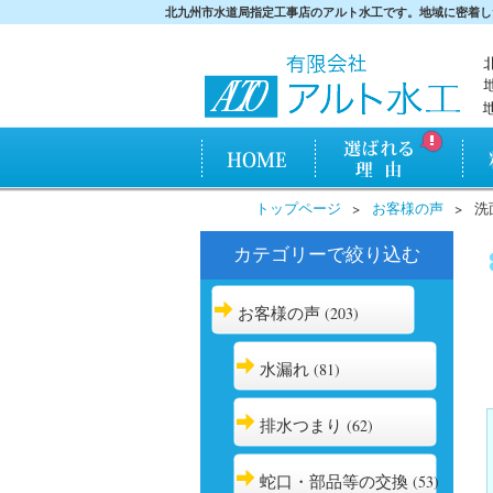
北九州市水道局指定工事店のアルト水工です。地域に密着し
HOME
アルト水工が選ばれ
料金
トップページ
お客様の声
洗
る理由
カテゴリーで絞り込む
お客様の声
(203)
水漏れ
(81)
排水つまり
(62)
蛇口・部品等の交換
(53)