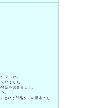
。
疑いました。
れていました。
の特定を試みました。
した。
Y」という部品からの漏水でし