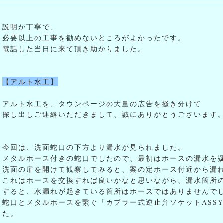
説明が丁寧で、
必要以上の工事を勧めないところがよかったです。
電話した当日に来て頂き助かりました。
【アルト水工】
アルト水工を、タウンページの大量の広告を掻き分けて
探し出しご連絡いただきまして、誠にありがとうございます
今回は、洗面蛇口の下方より漏水が見られました。
メタルホース付きの蛇口でしたので、最初はホースの漏水を
洗面の扉を開けて観察してみると、案の定ホース付近から漏
これはホースを交換すれば良いかなと思いながら、漏水箇所
すると、水漏れが起きている箇所はホースではありませんで
蛇口とメタルホースを繋ぐ「カプラー式逆止弁ソケットASS
た。