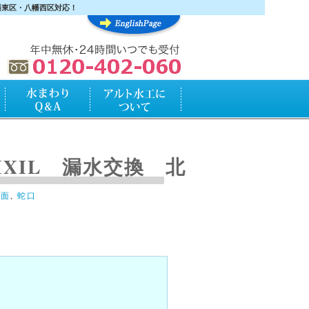
幡東区・八幡西区対応！
水まわりQ&A
アルト水工について
XIL 漏水交換 北
洗面
,
蛇口