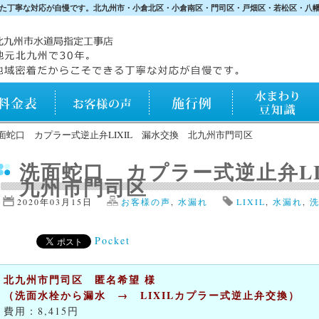
た丁寧な対応が自慢です。北九州市・小倉北区・小倉南区・門司区・戸畑区・若松区・八
表
お客様の声
施行例
水まわり知識
面蛇口 カプラー式逆止弁LIXIL 漏水交換 北九州市門司区
洗面蛇口 カプラー式逆止弁LI
九州市門司区
2020年03月15日
お客様の声
,
水漏れ
LIXIL
,
水漏れ
,
Pocket
北九州市門司区 匿名希望 様
（洗面水栓から漏水 → LIXILカプラー式逆止弁交換）
費用：8,415円