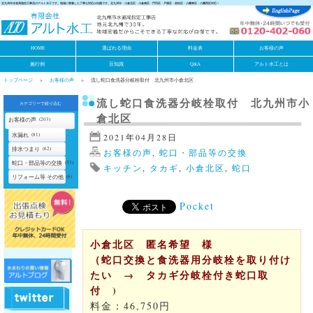
北九州市水道局指定工事店のアルト水工です。地域に密着した丁寧な対応が自慢です。北九州市・小倉北区・小倉南区・門司区・戸畑区・若松区・八幡東区・八幡西区対応！
HOME
選ばれる理由
料金表
お客様の声
施行例
豆知識
Q&A
アルト水工とは
トップページ
お客様の声
流し蛇口食洗器分岐栓取付 北九州市小倉北区
流し蛇口食洗器分岐栓取付 北九州市小
カテゴリーで絞り込む
倉北区
お客様の声
(203)
水漏れ
(81)
2021年04月28日
排水つまり
(62)
お客様の声
,
蛇口・部品等の交換
蛇口・部品等の交換
(53)
キッチン
,
タカギ
,
小倉北区
,
蛇口
リフォーム等 その他
(6)
Pocket
小倉北区 匿名希望 様
（蛇口交換と食洗器用分岐栓を取り付け
たい
→ タカギ分岐栓付き蛇口取
付
)
料金：46,750円