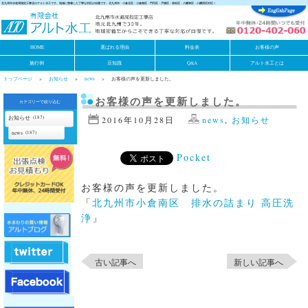
北九州市水道局指定工事店のアルト水工です。地域に密着した丁寧な対応が自慢です。北九州市・小倉北区・小倉南区・門司区・戸畑区・若松区・八幡東区・八幡西区対応！
HOME
選ばれる理由
料金表
お客様の声
施行例
豆知識
Q&A
アルト水工とは
トップページ
お知らせ
news
お客様の声を更新しました。
お客様の声を更新しました。
カテゴリーで絞り込む
お知らせ
(187)
2016年10月28日
news
,
お知らせ
news
(187)
Pocket
お客様の声を更新しました。
「
北九州市小倉南区 排水の詰まり 高圧洗
浄
」
古い記事へ
新しい記事へ