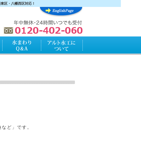
幡東区・八幡西区対応！
水まわりQ&A
アルト水工について
換など」です。