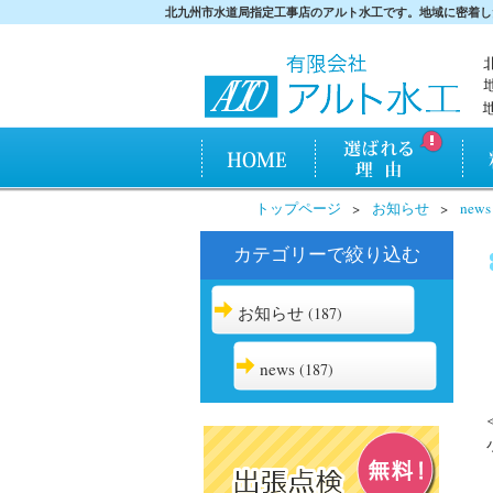
北九州市水道局指定工事店のアルト水工です。地域に密着し
HOME
アルト水工が選ばれ
料金
トップページ
お知らせ
news
る理由
カテゴリーで絞り込む
お知らせ
(187)
news
(187)