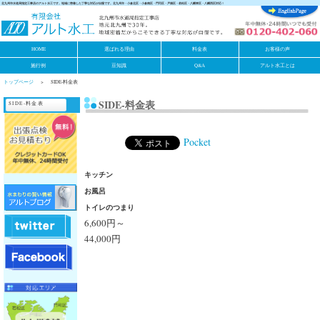
北九州市水道局指定工事店のアルト水工です。地域に密着した丁寧な対応が自慢です。北九州市・小倉北区・小倉南区・門司区・戸畑区・若松区・八幡東区・八幡西区対応！
HOME
選ばれる理由
料金表
お客様の声
施行例
豆知識
Q&A
アルト水工とは
トップページ
SIDE-料金表
SIDE-料金表
SIDE-料金表
Pocket
キッチン
お風呂
トイレのつまり
6,600円～
44,000円