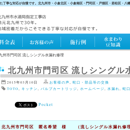
た丁寧な対応が自慢です。北九州市・小倉北区・小倉南区・門司区・戸畑区・若松区・八
表
お客様の声
施行例
水まわり知識
九州市門司区 流しシングル水漏れ修理
北九州市門司区 流しシングル
2015年03月10日
お客様の声
,
蛇口・部品等の交換
TOTO
,
キッチン
,
バルブカートリッジ
,
ホームページ
,
水漏れ
,
蛇
Pocket
北九州市門司区 匿名希望 様
（流しシングル水漏れ修