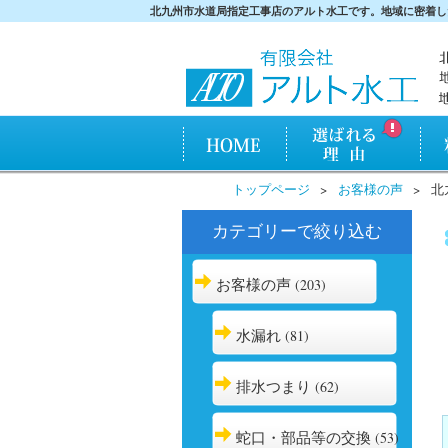
北九州市水道局指定工事店のアルト水工です。地域に密着し
HOME
アルト水工が選ばれ
料金
トップページ
お客様の声
北
る理由
カテゴリーで絞り込む
お客様の声
(203)
水漏れ
(81)
排水つまり
(62)
蛇口・部品等の交換
(53)