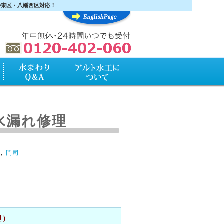
幡東区・八幡西区対応！
水まわりQ&A
アルト水工について
水漏れ修理
口
,
門司
理）